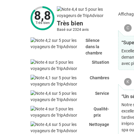
8,8
Affichag
Très bien
Très bien
C
Basé sur 2324 avis
Silence
“Supe
dans la
Excelle
chambre
demand
Situation
avec p
Chambres
K
Service
“Un sé
Notre 
Qualité-
excelle
prix
tardive
irrépro
Nettoyage
spa ou