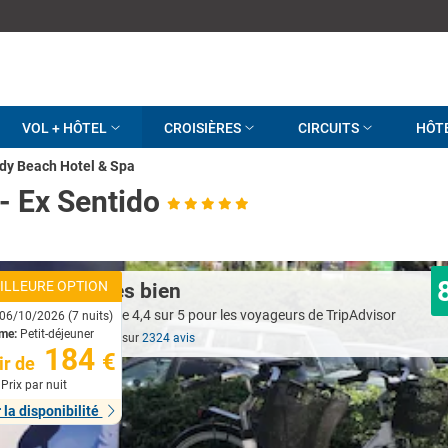
VOL + HÔTEL
CROISIÈRES
CIRCUITS
HÔT
dy Beach Hotel & Spa
- Ex Sentido
ILLEURE OPTION
Très bien
06/10/2026 (7 nuits)
ime:
Petit-déjeuner
Basé sur
2324 avis
184
€
ir de
Prix par nuit
r la disponibilité