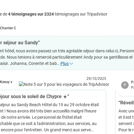
e de
4 témoignages sur 2324
témoignages sur Tripadvisor
Charrier C
r séjour au Sandy”
nt hôtel, nous avons passez un très agréable séjour dans celui ci, Personn
e. Nous tenions à remercié particulièrement Andy pour sa gentillesse e
laisir. Johanna, Corentin et bab…
Plus
29/10/2025
Kessy v
P
P
P
jour sous le soleil de Chypre ☀️”
“Réveil
séjour au Sandy Beach Hôtel du 19 au 29 octobre était
nt ! Nous avons été très bien accueillis malgré l'heure
Avec une
 de notre arrivée. Le personnel de l'hôtel était
et il est
chable que ce soit à l'administration, aux services, au
servent 
 encore pour l'entretien. Un grand merci aux serve…
Pour le 