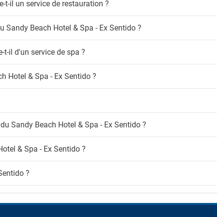
t-il un service de restauration ?
eur de fumée
Enfants
e fumeur
 au Sandy Beach Hotel & Spa - Ex Sentido ?
Aire de jeux
-Fi
Chaise haute
Club enfant
ratuit
t-il d'un service de spa ?
Garderie
Parc pour enfants
ch Hotel & Spa - Ex Sentido ?
Piscine pour enfants
Service de baby sitter
s du Sandy Beach Hotel & Spa - Ex Sentido ?
tel & Spa - Ex Sentido ?
Sentido ?