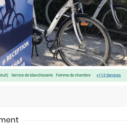
tuit)
Service de blanchisserie
Femme de chambre
+113 Services
ement