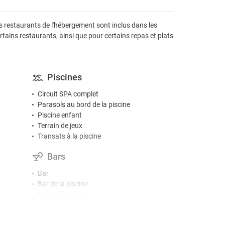
es restaurants de l'hébergement sont inclus dans les
ertains restaurants, ainsi que pour certains repas et plats
Piscines
Circuit SPA complet
Parasols au bord de la piscine
Piscine enfant
Terrain de jeux
Transats à la piscine
Bars
Bar
Bar de la piscine
Bar sur la plage
Café / thé dans les espaces communs
Cafétéria