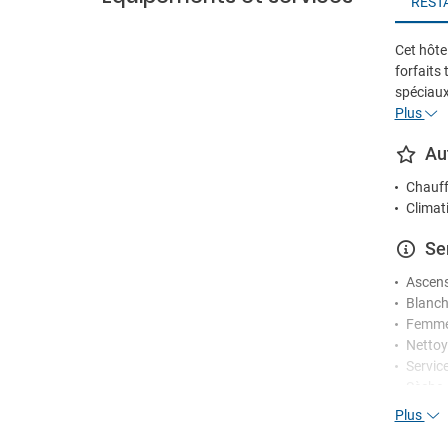
REST
Cet hôt
forfaits 
spéciau
Plus
Au
Chauff
Climat
Se
Ascen
Blanch
Femme
Nettoy
Servic
Sèche-
Plus
Ré