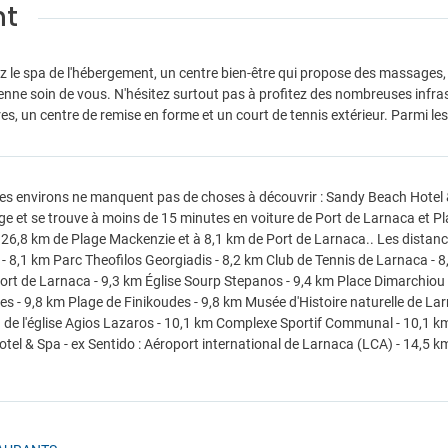
nt
z le spa de l'hébergement, un centre bien-être qui propose des massages, 
enne soin de vous. N'hésitez surtout pas à profitez des nombreuses infras
res, un centre de remise en forme et un court de tennis extérieur. Parmi le
ses environs ne manquent pas de choses à découvrir : Sandy Beach Hotel & 
age et se trouve à moins de 15 minutes en voiture de Port de Larnaca et Pl
 26,8 km de Plage Mackenzie et à 8,1 km de Port de Larnaca.. Les distanc
- 8,1 km Parc Theofilos Georgiadis - 8,2 km Club de Tennis de Larnaca - 8
ort de Larnaca - 9,3 km Église Sourp Stepanos - 9,4 km Place Dimarchiou
des - 9,8 km Plage de Finikoudes - 9,8 km Musée d'Histoire naturelle de L
 de l'église Agios Lazaros - 10,1 km Complexe Sportif Communal - 10,1 km 
tel & Spa - ex Sentido : Aéroport international de Larnaca (LCA) - 14,5 km 