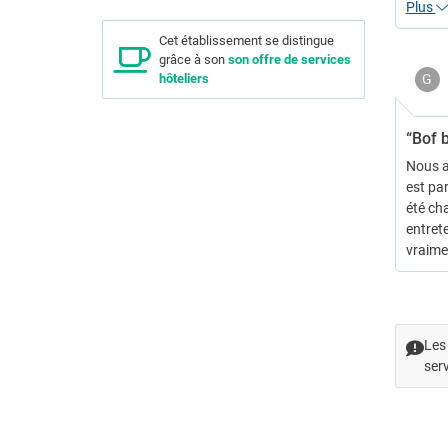
Plus
Cet établissement se distingue
grâce à son
son offre de services
G
hôteliers
“Bof 
Nous a
est par
été cha
entret
vraime
Les 
serv