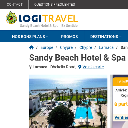
CONTACT
QUESTIONS FRÉQUENTES
Sandy Beach Hotel & Spa - Ex Sentido
NOS BONS PLANS
PROMOS
DESTINATIONS
/
Europe
/
Chypre
/
Chypre
/
Larnaca
/
San
Sandy Beach Hotel & Spa 
Larnaca
-
Dhekelia Road,
Voir la carte
LA ME
Arrivée:
Rég
à part
Vérifie