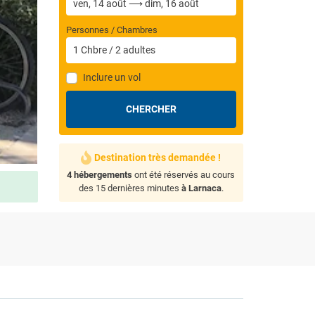
Personnes / Chambres
1
Chbre
/
2
adultes
Inclure un vol
CHERCHER
Destination très demandée !
4 hébergements
ont été réservés au cours
des 15 dernières minutes
à Larnaca
.