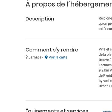
À propos de l´hébergeme
Description
Rejoigne
qu'on pr
extérieu
Comment s'y rendre
Pyla et 
de la pl
Larnaca
-
Voir la carte
trouve à
Larnaca 
9,2 km P
de Pieri
byzantin
Beach Ho
Équipements et services