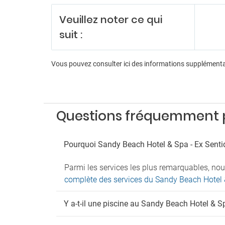
Jetons
Veuillez noter ce qui
Person
Récept
suit :
Servic
Di
Vous pouvez consulter ici des informations supplément
Anima
Aérobi
Boutiq
Salle d
Questions fréquemment p
Pa
Pourquoi Sandy Beach Hotel & Spa - Ex Sentid
Parkin
Parkin
Parmi les services les plus remarquables, nou
An
complète des services du Sandy Beach Hotel 
Anima
Y a-t-il une piscine au Sandy Beach Hotel & S
Fu