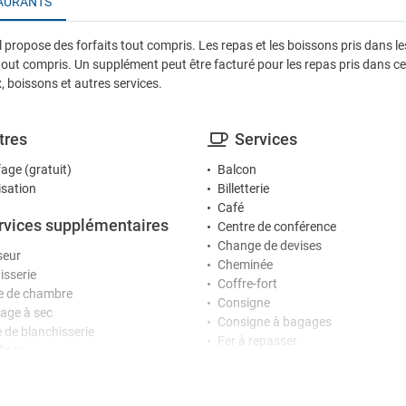
AURANTS
el propose des forfaits tout compris. Les repas et les boissons pris dans l
tout compris. Un supplément peut être facturé pour les repas pris dans c
x, boissons et autres services.
tres
Services
age (gratuit)
Balcon
isation
Billetterie
Café
rvices supplémentaires
Centre de conférence
Change de devises
seur
Cheminée
isserie
Coffre-fort
 de chambre
Consigne
age à sec
Consigne à bagages
e de blanchisserie
Fer à repasser
linge
Jardin
Location de véhicules
ception
Location de vélos