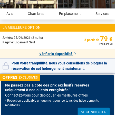
Avis
Chambres
Emplacement
Services
LA MEILLEURE OPTION
79
Arrivée:
25/09/2026 (2 nuits)
€
à partir de
Régime:
Logement Seul
Prix par nuit
Vérifier la disponibilité
Pour votre tranquillité, nous vous conseillons de bloquer la
réservation de cet hébergement maintenant.
OFFRES
EXCLUSIVES
Ne passez pas à côté
des prix exclusifs réservés
uniquement à nos clients enregistrés!
Connectez-vous pour débloquer les meilleures offres
* Réduction applicable uniquement pour certains des hébergements
répertoriés
SE CONNECTER