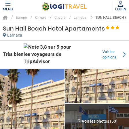
MENU
LOGIN
SUN HALL BEACH H
Europe
Chypre
Chypre
Larnaca
Sun Hall Beach Hotel Apartaments
Larnaca
Voir les
Très bien
opinions
Voir les photos (53)