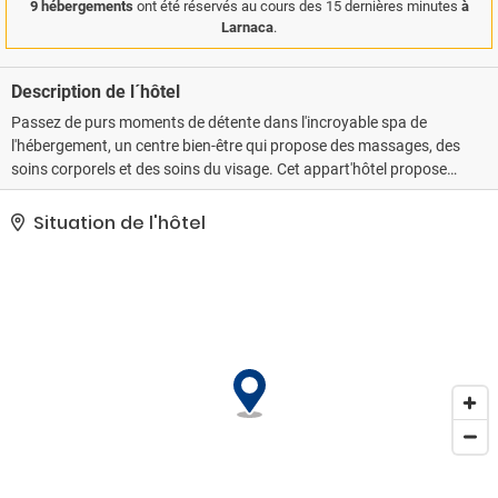
9 hébergements
ont été réservés au cours des 15 dernières minutes
à
Larnaca
.
Description de l´hôtel
Passez de purs moments de détente dans l'incroyable spa de
l'hébergement, un centre bien-être qui propose des massages, des
soins corporels et des soins du visage. Cet appart'hôtel propose
également l'accès Wi-Fi à Internet gratuit, un salon de coiffure et
des magasins.. Les équipements et services proposés incluent
Situation de l'hôtel
une réception ouverte 24 h/24, un personnel polyglotte et une
consigne à bagages. Une navette vers et depuis l'aéroport est
disponible en échange d'un supplément..