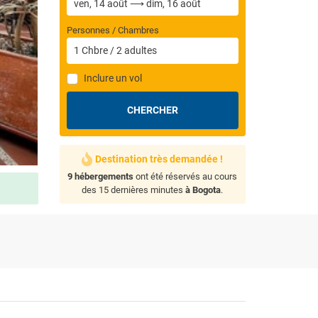
Personnes / Chambres
1
Chbre
/
2
adultes
Inclure un vol
CHERCHER
Destination très demandée !
9 hébergements
ont été réservés au cours
des 15 dernières minutes
à Bogota
.