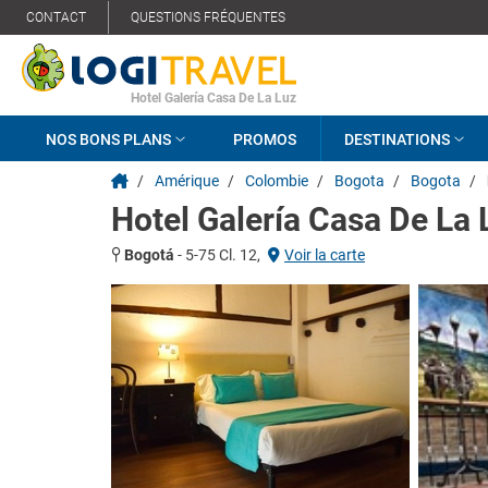
CONTACT
QUESTIONS FRÉQUENTES
Hotel Galería Casa De La Luz
NOS BONS PLANS
PROMOS
DESTINATIONS
/
Amérique
/
Colombie
/
Bogota
/
Bogota
/
Hotel Galería Casa De La 
Bogotá
-
5-75 Cl. 12,
Voir la carte