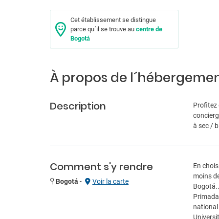
Cet établissement se distingue
parce qu´il se trouve au
centre de
Bogotá
À propos de l´hébergeme
Description
Profitez
concierg
à sec / 
Comment s'y rendre
En chois
moins de
Bogotá
-
Voir la carte
Bogotá..
Primada,
national
Universi