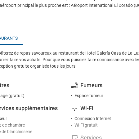
aéroport principal le plus proche est : Aéroport international El Dorado (B
AURANTS
fiterez de repas savoureux au restaurant de Hotel Galería Casa de La Luz 
rrez faire vos achats. Pour que vous puissiez faire connaissance avec les a
́ception gratuite organisée tous les jours.
tres
Fumeurs
age (gratuit)
Espace fumeur
rvices supplémentaires
Wi-Fi
seur
Connexion Internet
 de chambre
Wi-Fi gratuit
e de blanchisserie
Services