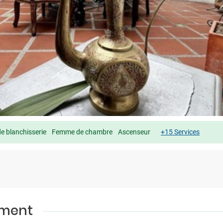
de blanchisserie
Femme de chambre
Ascenseur
+15 Services
ement