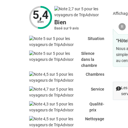
5,4
Affichag
Bien
Bien
R
Basé sur 9 avis
Situation
“Hôte
Nous a
Silence
simple
dans la
au cen
chambre
Chambres
Les 
Service
serv
Qualité-
prix
Nettoyage