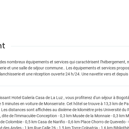
nt
 des nombreux équipements et services qui caractérisent l'hébergement, no
erie et une salle de séjour commune.. Les équipements et services proposé
blanchisserie et une réception ouverte 24 h/24. Une navette vers et depuis
issant Hotel Galería Casa de La Luz , vous profiterez d'un séjour à Bogotá 
 5 minutes en voiture de Monserrate. Cet hôtel se trouve à 13,3 km de P
 Les distances sont affichées au dixième de kilomètre près Université du R
 dite de l'Immaculée-Conception - 0,3 km Musée de la Monnaie - 0,3 km Mu
 de Colombie - 0,5 km Casa de Nariño - 0,6 km Place Chorro de Quevedo - 
té des Andes - 1 km Rue Calle 26 - 1,5 km Torre Colpatria - 1,6 km Biblio