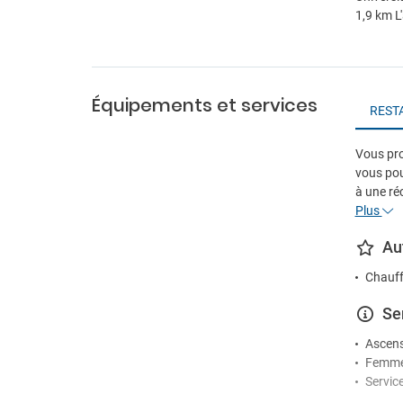
1,9 km L'
Équipements et services
REST
Vous pro
vous pou
à une re
Plus
Au
Chauff
Se
Ascen
Femme
Servic