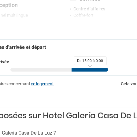
ception
Centre d´affaires
nel multilingue
Coffre-fort
ion ouverte 24 h/24
Consigne à bagages
e de conciergerie
Salle de banquets et événements
Séchoir
Toilettes publiques
es d'arrivée et départ
De 15:00 à 0:00
rivée
aires concernant
ce logement
Cela vou
sées sur Hotel Galería Casa De L
l Galería Casa De La Luz ?