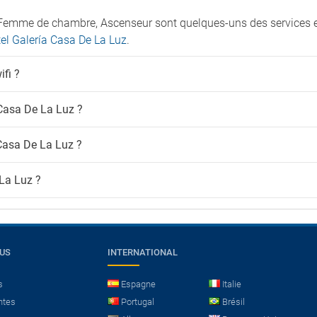
e, Femme de chambre, Ascenseur sont quelques-uns des services 
tel Galería Casa De La Luz
.
ifi ?
 Casa De La Luz ?
Casa De La Luz ?
 La Luz ?
OUS
INTERNATIONAL
s
Espagne
Italie
ntes
Portugal
Brésil