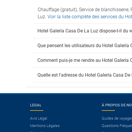
Chauffage (gratuit), Service de blanchisseri
Luz.
Voir la liste complète des services du Ho
Hotel Galería Casa De La Luz dispose-t-il du w
Que pensent les utilisateurs du Hotel Galería
Comment puis-je me rendre au Hotel Galería 
Quelle est l'adresse du Hotel Galería Casa De
LEGAL
À PROPOS DE N
Avis Légal
Guides de voyage
×
Mentions Légales
Questions Fréque
Avez-vous besoin d’un