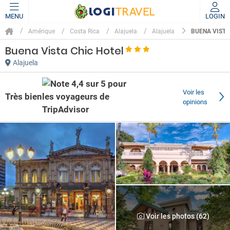
MENU
LOGIN
BUENA VISTA
Amérique
Costa Rica
Alajuela
Alajuela
Buena Vista Chic Hotel
Alajuela
Voir les
Très bien
opinions
Voir les photos (62)