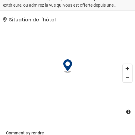
extérieure, ou admirez la vue qui vous est offerte depuis une
terrasse et un jardin. Parmi les services et équipements offerts par
cet hôtel vous trouvez également l'accès Wi-Fi à Internet gratuit,
Situation de l'hôtel
un service de conciergerie et une télévision dans l'espace commun.
Une navette payante vous conduit à proximité de la plage ou
devant un centre commercial.. Les équipements et services
proposés incluent une réception ouverte 24 h/24, un personnel
polyglotte et une consigne à bagages. Une navette vers et depuis
l'aéroport est proposée gratuitement (disponible sur demande)..
Comment s'y rendre