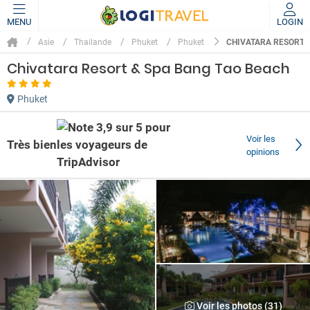
MENU
LOGIN
CHIVATARA RESORT 
Asie
Thailande
Phuket
Phuket
Chivatara Resort & Spa Bang Tao Beach
Phuket
Voir les
Très bien
opinions
Voir les photos (31)