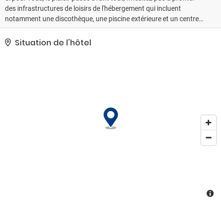
des infrastructures de loisirs de l'hébergement qui incluent
notamment une discothèque, une piscine extérieure et un centre
de fitness. Cet hôtel propose également l'accès Wi-Fi à Internet
gratuit, un service de conciergerie et un service de garde d'enfants
Situation de l'hôtel
(en supplément).. Les équipements et services proposés incluent
un centre d'affaires, un service d'arrivée express et un service de
nettoyage à sec / blanchisserie. Si vous devez organiser une
réunion à Choeng Thale, faites confiance à cet hôtel qui dispose
d'espaces événements mesurant 550 mètres carrés et
comprenant un espace de conférence et une salle de réunion. En
échange d'un supplément, l'hébergement propose une navette
vers et depuis l'aéroport (24 h/24) et un parking gratuit se trouve
dans l'enceinte de l'hébergement..