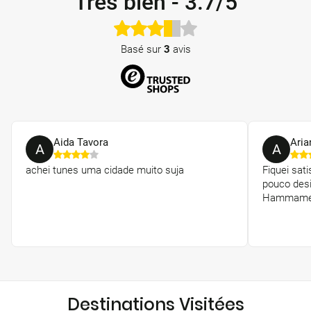
Très bien
-
3.7/5
Basé sur
3
avis
Aida Tavora
Aria
A
A
achei tunes uma cidade muito suja
Fiquei sat
pouco desi
Hammamet,
Destinations Visitées