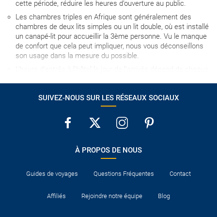
cette période, réduire les heures d’ouverture au public.
Les chambres triples en Afrique sont généralement des
chambres de deux lits simples ou un lit double, où est installé
un canapé-lit pour accueillir la 3ème personne. Vu le manque
de confort que cela peut impliquer, nous vous déconseillons
son usage dans la mesure du possible.
L'heure d'entrée à l'hôtel le jour de l'arrivée dépend de chaque
établissement, mais en aucun cas elle ne sera avant 15h00,
sauf indication contraire.
SUIVEZ-NOUS SUR LES RÉSEAUX SOCIAUX
La carte de crédit étant considérée comme une garantie
de
paiement
, il arrive parfois que son utilisation soit obligatoire
pour s’enregistrer dans certains hôtels.
Généralement, les hôtels disposent de berceaux pour les
bébés. Dans le cas contraire, ces derniers devront dormir
À PROPOS DE NOUS
dans le lit avec l'adulte.
Consulter la liste de documents nécessaires pour entrer
Guides de voyages
Questions Fréquentes
Contact
dans les destinations visitées et pour le transit dans les pays
où les vols font des escales.
Affiliés
Rejoindre notre équipe
Blog