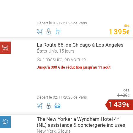
Départ le 01/12/2026 de Paris
dès
1
395
€
La Route 66, de Chicago à Los Angeles
États-Unis, 15 jours
Sur mesure, en voiture
Jusqu'à 300 € de réduction jusqu’au 11 août
dès
1
489
€
Départ le 02/11/2026 de Paris
1
439
€
The New Yorker a Wyndham Hotel 4*
(NL) assistance & conciergerie incluses
New York, 6 jours