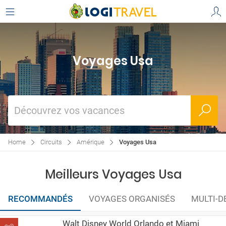
Voyages Usa
Découvrez vos vacances
Home
Circuits
Amérique
Voyages Usa
Meilleurs Voyages Usa
RECOMMANDÉS
VOYAGES ORGANISÉS
MULTI-D
Walt Disney World Orlando et Miami