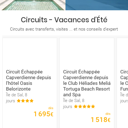
Circuits - Vacances d'Été
Circuits avec transferts, visites ... et nos conseils d'expert
Circuit Échappée
Circuit Échappée
Cir
Capverdienne depuis
Capverdienne depuis
Cap
l'hôtel Oasis
le Club Héliades Meliá
le 
Belorizonte
Tortuga Beach Resort
Fun
and Spa
Île de Sal, 8
Île 
Île de Sal, 8
jours
jour
jours
dès
1
695
€
dès
1
518
€