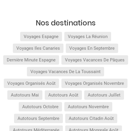
valables que durant la période de celle-ci. Les
promotions affichées sont sujettes à
disponibilité au moment de la réservation et
peuvent être limitées à certaines dates. Avant de
Nos destinations
confirmer la réservation, vous pouvez visualiser
tous les avantages obtenus dans le détail de
celle-ci.
Voyages Espagne
Voyages La Réunion
Offres non cumulables
Voyages Iles Canaries
Voyages En Septembre
Dernière Minute Espagne
Voyages Vacances De Pâques
Voyages Vacances De La Toussaint
Voyages Organisés Août
Voyages Organisés Novembre
Autotours Mai
Autotours Août
Autotours Juillet
Autotours Octobre
Autotours Novembre
Autotours Septembre
Autotours Citadin Août
Autotours Méditerranée
Autotours Monreale Août