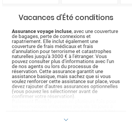
Vacances d'Été conditions
Assurance voyage incluse
, avec une couverture
de bagages, perte de connexions et
rapatriement. Elle inclut également une
couverture de frais médicaux et frais
d'annulation pour terrorisme et catastrophes
naturelles jusqu'à 3000 € à l'étranger. Vous
pouvez consulter plus d'informations avec l'un
de nos agents ou lors du processus de
réservation. Cette assurance garantit une
assistance basique, mais sachez que si vous
voulez renforcer cette assistance sur place, vous
devez rajouter d'autres assurances optionnelles
(vous pouvez les sélectionner avant de
confirmer votre réservation).
Paiement flexible
: payez en plusieurs fois pour
les réservations effectuées plus de 30 jours à
l'avance. Nous vous informons de la possibilité
de payer avec cette méthode durant le
processus d'achat et au moment de confirmer la
réservation.
Les conditions de cette promotion ne sont