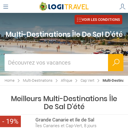
VOIR LES CONDITIONS
Multi-Destinations Île De Sal D'été
Découvrez vos vacances
Home
Multi-Destinations
Afrique
Cap Vert
Multi-Destinatio
Meilleurs Multi-Destinations Île
De Sal D'été
Grande Canarie et île de Sal
19
Îles Canaries et Cap-Vert, 8 jours