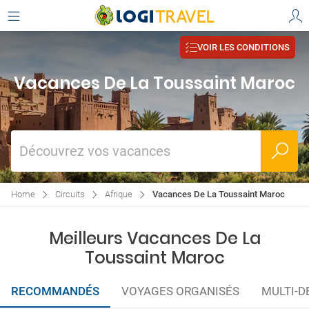
VOIR LES CONDITIONS
Vacances De La Toussaint Maroc
Découvrez vos vacances
Home
Circuits
Afrique
Vacances De La Toussaint Maroc
Meilleurs Vacances De La
Toussaint Maroc
RECOMMANDÉS
VOYAGES ORGANISÉS
MULTI-D