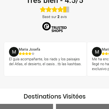
Très bien
-
4.5/5
Basé sur
2
avis
Maria Josefa
Mari
M
M
El guía acompañante, los riads y los paisajes
Me ha enca
del Atlas, el desierto, el oasis...tb las kashbas.
llegé no ha
exclusivo 
Destinations Visitées