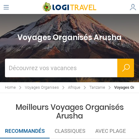
Voyages Organisés Arusha
Découvrez vos vacances
Home
Voyages Organises
Afrique
Tanzanie
Voyages Orga
Meilleurs Voyages Organisés
Arusha
RECOMMANDÉS
CLASSIQUES
AVEC PLAGE