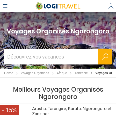
Voyages Organisés Ngorongoro
Découvrez vos vacances
Home
Voyages Organises
Afrique
Tanzanie
Voyages Orga
Meilleurs Voyages Organisés
Ngorongoro
Arusha, Tarangire, Karatu, Ngorongoro et
15
Zanzibar