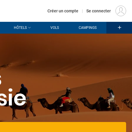
€
Départ
PARIS (PAR)
FR
EUR
Créer un compte
|
Se connecter
HÔTELS
VOLS
CAMPINGS
s
sie