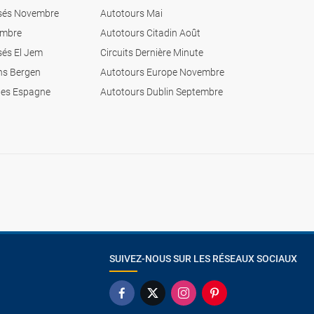
sés Novembre
Autotours Mai
embre
Autotours Citadin Août
sés El Jem
Circuits Dernière Minute
ons Bergen
Autotours Europe Novembre
les Espagne
Autotours Dublin Septembre
SUIVEZ-NOUS SUR LES RÉSEAUX SOCIAUX