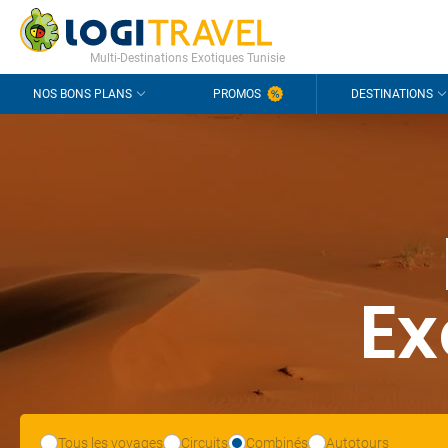
CONTACT
QUESTIONS FRÉQUENTES
Multi-Destinations Exotiques Tunisie
NOS BONS PLANS
PROMOS
DESTINATIONS
Ex
Tous les voyages
Circuits
Combinés
Autotours