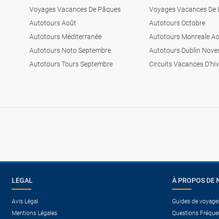
Voyages Vacances De Pâques
Voyages Vacances De 
Autotours Août
Autotours Octobre
Autotours Méditerranée
Autotours Monreale A
Autotours Noto Septembre
Autotours Dublin Nov
Autotours Tours Septembre
Circuits Vacances D'hiv
LEGAL
À PROPOS DE 
Avis Légal
Guides de voyage
Mentions Légales
Questions Fréque