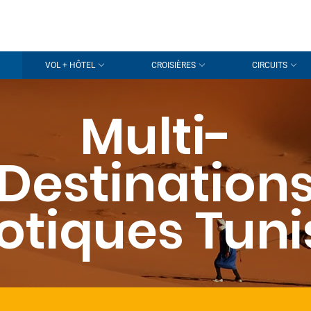
VOL + HÔTEL
CROISIÈRES
CIRCUITS
Multi-
Destination
otiques Tuni