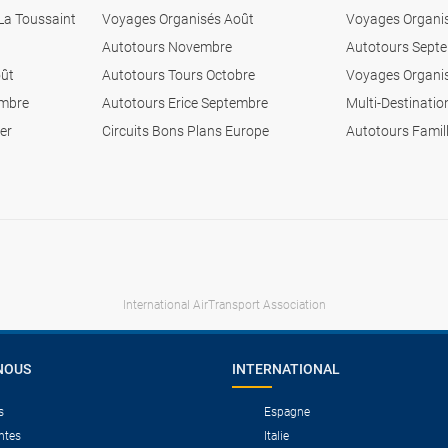
La Toussaint
Voyages Organisés Août
Voyages Organi
Autotours Novembre
Autotours Sept
oût
Autotours Tours Octobre
Voyages Organi
embre
Autotours Erice Septembre
Multi-Destinati
er
Circuits Bons Plans Europe
Autotours Famil
International AirTransport Association
NOUS
INTERNATIONAL
s
Espagne
ntes
Italie