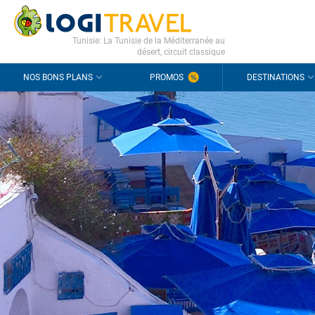
CONTACT
QUESTIONS FRÉQUENTES
Tunisie: La Tunisie de la Méditerranée au
désert, circuit classique
NOS BONS PLANS
PROMOS
DESTINATIONS