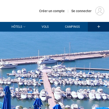
€
Départ
PARIS (PAR)
FR
EUR
Créer un compte
|
Se connecter
HÔTELS
VOLS
CAMPINGS