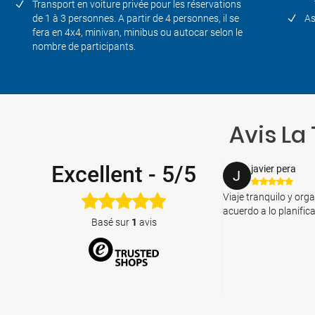
Transport en voiture privée pour les réservations
de 1 à 3 personnes. A partir de 4 personnes, il se
As
fera en 4x4, minivan, minibus ou autocar selon le
nombre de participants.
Avis La
Excellent
-
5/5
javier pera
J
Viaje tranquilo y org
acuerdo a lo planific
Basé sur
1
avis