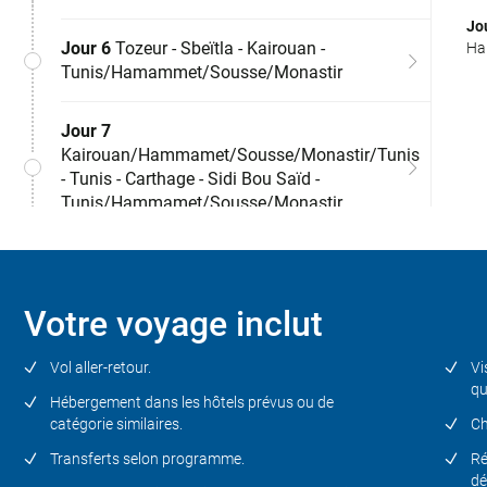
M
T
Jo
Jo
Jo
Jo
Jo
Jo
Jour 6
Tozeur - Sbeïtla - Kairouan -
Ham
ber
cou
Che
Kai
Jo
Jo
des
mar
Déj
Tunis/Hamammet/Sousse/Monastir
Plu
Nou
en 
in
Con
cap
Dîn
bla
Jour 7
lo
Kairouan/Hammamet/Sousse/Monastir/Tunis
- Tunis - Carthage - Sidi Bou Saïd -
Tunis/Hammamet/Sousse/Monastir
Jour 8
Tunis/Hammamet/Sousse/Monastir -
Tunis - Ville de départ
Votre voyage inclut
Vol aller-retour.
Vi
qu
Hébergement dans les hôtels prévus ou de
catégorie similaires.
Ch
Transferts selon programme.
Ré
dé