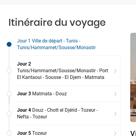
Itinéraire du voyage
Jour 1
Ville de départ - Tunis -
Tunis/Hammamet/Sousse/Monastir
Jour 2
Tunis/Hammamet/Sousse/Monastir - Port
El Kantaoui - Sousse - El Djem - Matmata
Jour 3
Matmata - Douz
Jour 4
Douz - Chott el Djérid - Tozeur -
Nefta - Tozeur
V
T
M
D
T
T
K
T
Jour 5
Tozeur