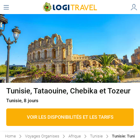
Tunisie, Tataouine, Chebika et Tozeur
Tunisie, 8 jours
VOIR LES DISPONIBILITÉS ET LES TARIFS
Home
Voyages Organises
Afrique
Tunisie
Tunisie: Tunisie