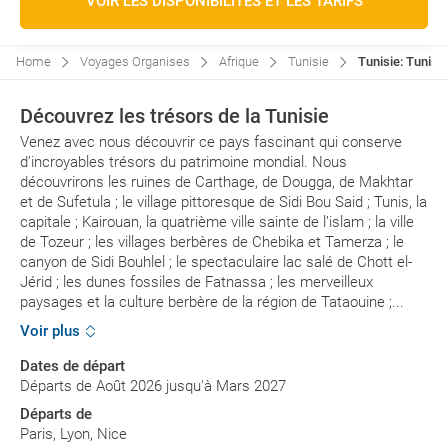
VOIR LES DISPONIBILITÉS ET LES TARIFS
Home
Voyages Organises
Afrique
Tunisie
Tunisie: Tunisie
Découvrez les trésors de la Tunisie
Venez avec nous découvrir ce pays fascinant qui conserve
d’incroyables trésors du patrimoine mondial. Nous
découvrirons les ruines de Carthage, de Dougga, de Makhtar
et de Sufetula ; le village pittoresque de Sidi Bou Said ; Tunis, la
capitale ; Kairouan, la quatrième ville sainte de l’islam ; la ville
de Tozeur ; les villages berbères de Chebika et Tamerza ; le
canyon de Sidi Bouhlel ; le spectaculaire lac salé de Chott el-
Jérid ; les dunes fossiles de Fatnassa ; les merveilleux
paysages et la culture berbère de la région de Tataouine ;...
Voir plus
Dates de départ
Départs de Août 2026 jusqu'à Mars 2027
Départs de
Paris, Lyon, Nice