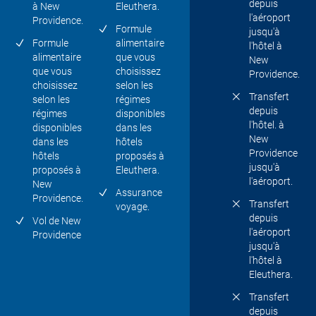
depuis
à New
Eleuthera.
l'aéroport
Providence.
Formule
jusqu'à
Formule
alimentaire
l'hôtel à
alimentaire
que vous
New
que vous
choisissez
Providence.
choisissez
selon les
Transfert
selon les
régimes
depuis
régimes
disponibles
l'hôtel. à
disponibles
dans les
New
dans les
hôtels
Providence
hôtels
proposés à
jusqu'à
proposés à
Eleuthera.
l'aéroport.
New
Assurance
Providence.
Transfert
voyage.
depuis
Vol de New
l'aéroport
Providence
jusqu'à
l'hôtel à
Eleuthera.
Transfert
depuis