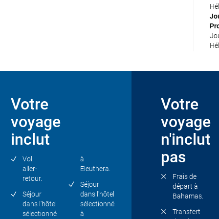
Jo
Hé
Jou
Jo
Hé
Pr
Jo
Jou
Jou
Hé
Hé
Jo
Jou
Hé
Jou
Votre
Votre
Vil
Tra
voyage
voyage
l'a
pr
inclut
n'inclut
Vol
dép
pas
Vol
à
Jou
aller-
Eleuthera.
dé
Frais de
retour.
du
Séjour
départ à
nos
Séjour
dans l'hôtel
Bahamas.
dans l'hôtel
sélectionné
Transfert
sélectionné
à