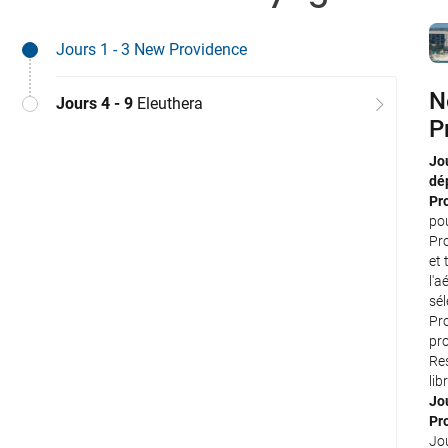
Jours 1 - 3
New Providence
N
E
Jours 4 - 9
Eleuthera
P
Jo
Pr
Jou
El
dé
Tra
Pr
l'a
po
pr
Pro
Vo
et 
Pr
l'a
Ele
sé
et 
Pr
l'a
pr
sél
Res
El
lib
pr
Jo
Res
Pr
lib
Jou