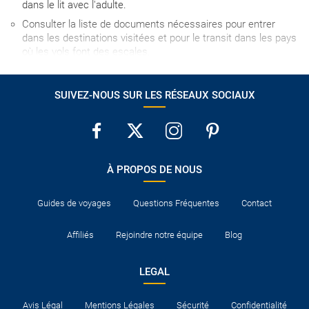
dans le lit avec l'adulte.
Consulter la liste de documents nécessaires pour entrer
dans les destinations visitées et pour le transit dans les pays
où les vols font des escales.
SUIVEZ-NOUS SUR LES RÉSEAUX SOCIAUX
À PROPOS DE NOUS
Guides de voyages
Questions Fréquentes
Contact
Affiliés
Rejoindre notre équipe
Blog
LEGAL
Avis Légal
Mentions Légales
Sécurité
Confidentialité