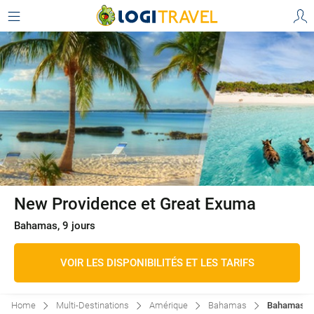
New Providence et Great Exuma
Bahamas, 9 jours
VOIR LES DISPONIBILITÉS ET LES TARIFS
Home
Multi-Destinations
Amérique
Bahamas
Bahamas: N