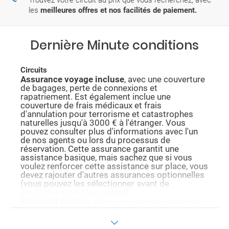
Trouvez votre circuit au prix que vous recherchez, avec
les
meilleures offres et nos facilités de paiement.
Dernière Minute conditions
Circuits
Assurance voyage incluse
, avec une couverture
de bagages, perte de connexions et
rapatriement. Est également inclue une
couverture de frais médicaux et frais
d'annulation pour terrorisme et catastrophes
naturelles jusqu'à 3000 € à l'étranger. Vous
pouvez consulter plus d'informations avec l'un
de nos agents ou lors du processus de
réservation. Cette assurance garantit une
assistance basique, mais sachez que si vous
voulez renforcer cette assistance sur place, vous
devez rajouter d'autres assurances optionnelles
(vous pouvez les sélectionner avant de
confirmer votre réservation).
Paiement flexible
: payez en plusieurs fois pour
les réservations effectuées plus de 30 jours à
l'avance. Nous vous informons de la possibilité
de payer avec cette méthode durant le