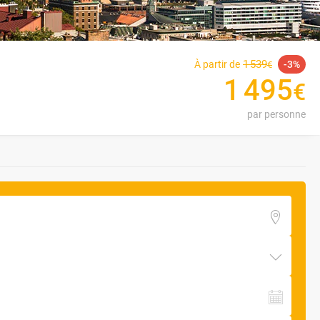
1
539
À partir de
3
€
1
495
€
par personne