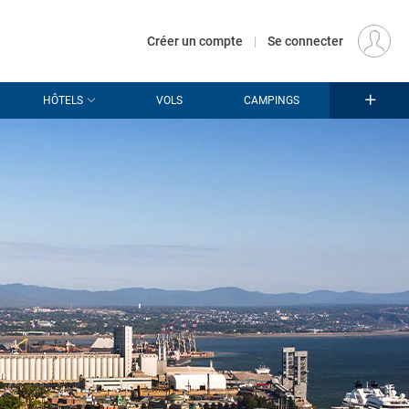
€
Départ
PARIS (PAR)
FR
EUR
Créer un compte
|
Se connecter
HÔTELS
VOLS
CAMPINGS