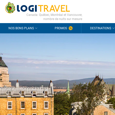
CONTACT
QUESTIONS FRÉQUENTES
Canada: Québec, Montréal et Vancouver,
nombre de nuits sur mesure
NOS BONS PLANS
PROMOS
DESTINATIONS