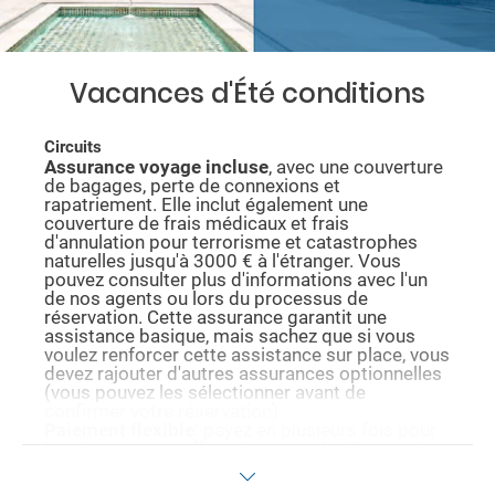
Vacances d'Été conditions
Circuits
Assurance voyage incluse
, avec une couverture
de bagages, perte de connexions et
rapatriement. Elle inclut également une
couverture de frais médicaux et frais
d'annulation pour terrorisme et catastrophes
naturelles jusqu'à 3000 € à l'étranger. Vous
pouvez consulter plus d'informations avec l'un
de nos agents ou lors du processus de
réservation. Cette assurance garantit une
assistance basique, mais sachez que si vous
voulez renforcer cette assistance sur place, vous
devez rajouter d'autres assurances optionnelles
(vous pouvez les sélectionner avant de
confirmer votre réservation).
Paiement flexible
: payez en plusieurs fois pour
les réservations effectuées plus de 30 jours à
l'avance. Nous vous informons de la possibilité
de payer avec cette méthode durant le