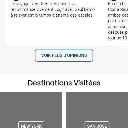
Le voyage s'est très bien passé. Je
Es una bue
recommande vivement Logitravel. Seul bémol
Costa Rica
à relever est le temps d'attente des escales.
ambos dest
por united
antencion,
después po
tour un 10
VOIR PLUS D’OPINIONS
Destinations Visitées
NEW YORK
SAN JOSÉ