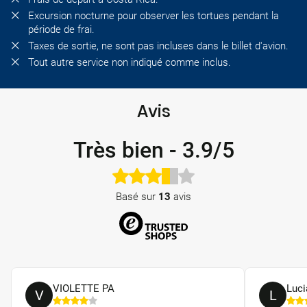
Excursion nocturne pour observer les tortues pendant la
période de frai.
Taxes de sortie, ne sont pas incluses dans le billet d'avion.
Tout autre service non indiqué comme inclus.
Avis
Très bien
-
3.9/5
Basé sur
13
avis
VIOLETTE PA
Luci
V
L