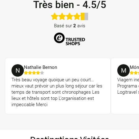
Très bien
-
4.5/5
Basé sur
2
avis
Nathalie Bernon
Món
N
M
Très beau voyage quoique un peu court…
Viagem in
mieux vaut prévoir un plus long séjour car les
Programa d
temps de transport sont chronophages Les
Logitravel
lieux et hôtels sont top L'organisation est
impeccable Merci