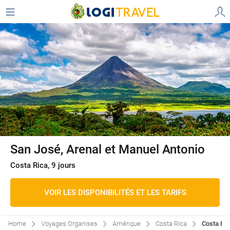
San José, Arenal et Manuel Antonio
Costa Rica, 9 jours
VOIR LES DISPONIBILITÉS ET LES TARIFS
Home
Voyages Organises
Amérique
Costa Rica
Costa Ric