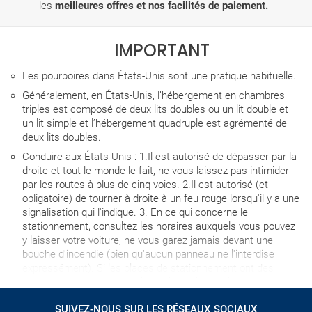
les
meilleures offres et nos facilités de paiement.
IMPORTANT
Les pourboires dans États-Unis sont une pratique habituelle.
Généralement, en États-Unis, l’hébergement en chambres
triples est composé de deux lits doubles ou un lit double et
un lit simple et l’hébergement quadruple est agrémenté de
deux lits doubles.
Conduire aux États-Unis : 1.Il est autorisé de dépasser par la
droite et tout le monde le fait, ne vous laissez pas intimider
par les routes à plus de cinq voies. 2.Il est autorisé (et
obligatoire) de tourner à droite à un feu rouge lorsqu'il y a une
signalisation qui l'indique. 3. En ce qui concerne le
stationnement, consultez les horaires auxquels vous pouvez
y laisser votre voiture, ne vous garez jamais devant une
bouche d'incendie (bien qu'aucun panneau ne l'interdise
expressément). Si les places de stationnement ont des
marques peintes sur le sol pour les délimiter, laissez la
voiture au milieu, même si l'espace semble énorme.Soyez
SUIVEZ-NOUS SUR LES RÉSEAUX SOCIAUX
particulièrement prudent dans le centre des grandes villes et