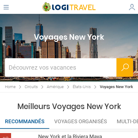
Voyages New York
Découvrez vos vacances
Home
Circuits
Amérique
États-Unis
Voyages New York
Meilleurs Voyages New York
RECOMMANDÉS
VOYAGES ORGANISÉS
MULTI-D
New York et la Riviera Maya