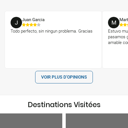
Juan Garcia
Mar
J
M
Todo perfecto, sin ningun problema. Gracias
Estuvo muy
pasamos ge
amable co
VOIR PLUS D’OPINIONS
Destinations Visitées