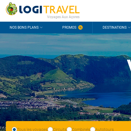
CONTACT
QUESTIONS FRÉQUENTES
Voyages Aux Açores
NOS BONS PLANS
PROMOS
DESTINATIONS
Tous les voyages
Circuits
Combinés
Autotours