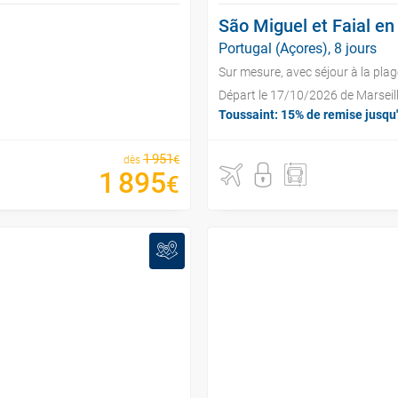
São Miguel et Faial en
Portugal (Açores), 8 jours
Sur mesure, avec séjour à la plag
Départ le 17/10/2026 de Marseil
Toussaint: 15% de remise jusqu
1
951
€
dès
1
895
€