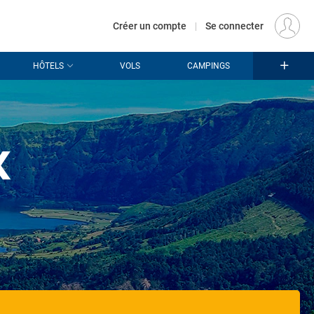
€
Départ
PARIS (PAR)
FR
EUR
Créer un compte
|
Se connecter
HÔTELS
VOLS
CAMPINGS
x