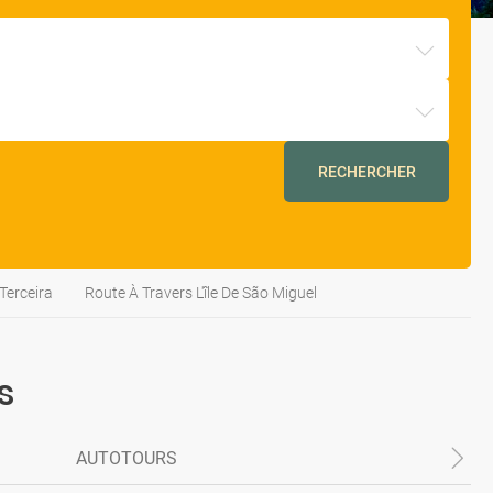
RECHERCHER
 Terceira
Route À Travers L'île De São Miguel
s
AUTOTOURS