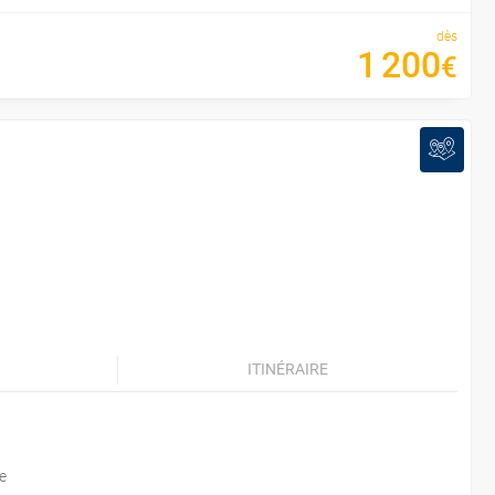
dès
1
200
€
ITINÉRAIRE
e