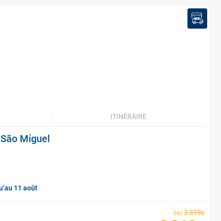
ITINÉRAIRE
e São Miguel
u’au 11 août
2
319
€
dès