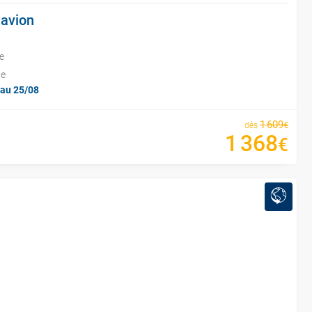
 avion
e
le
'au 25/08
1
609
€
dès
1
368
€