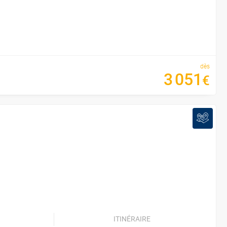
dès
3
051
€
ITINÉRAIRE