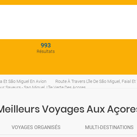
993
Résultats
ra Et São Miguel En Avion
Route À Travers L'île De São Miguel, Faial Et
ur Saveurs - Sao Miguel, L'île Verte Des Açores
Meilleurs Voyages Aux Açore
VOYAGES ORGANISÉS
MULTI-DESTINATIONS