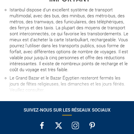
Istanbul dispose d'un excellent système de transport
multimodal, avec des bus, des minibus, des métro-bus, des
métros, des tramways, des funiculaires, des téléphériques,
des ferrys et des taxis. La plupart des moyens de transport
sont interconnectés, ce qui favorise les transbordements. Le
mieux est d'acheter la carte Istanbulkart, rechargeable. Vous
pourrez l'utiliser dans les transports publics, sous forme de
forfait, avec différentes options de nombre de voyages. Il est
valable pour jusqu'à cinq personnes et offre des réductions
intéressantes. Il existe de nombreux points de recharge et le
coût du voyage est très faible.
Le Grand Bazar et le Bazar Égyptien resteront fermés les
jours de fêtes religieuses, les dimanches et les jours fériés.
Veuillez consulter.
Les chambres triples en Europe sont généralement des
chambres de deux lits simples ou un lit double, où est installé
SUIVEZ-NOUS SUR LES RÉSEAUX SOCIAUX
un canapé-lit pour accueillir la 3ème personne. Vu le manque
de confort que cela peut impliquer, nous vous déconseillons
son usage dans la mesure du possible.
L'heure d'entrée à l'hôtel le jour de l'arrivée dépend de chaque