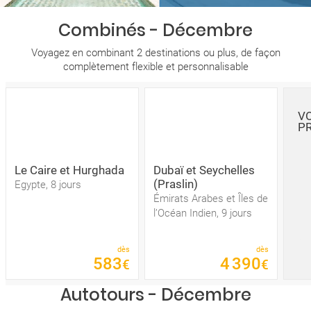
Combinés - Décembre
Voyagez en combinant 2 destinations ou plus, de façon
complètement flexible et personnalisable
VO
P
Le Caire et Hurghada
Dubaï et Seychelles
(Praslin)
Egypte, 8 jours
Émirats Arabes et Îles de
l’Océan Indien, 9 jours
dès
dès
583
4
390
€
€
Autotours - Décembre