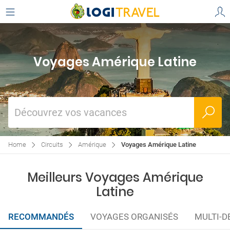
Voyages Amérique Latine
Découvrez vos vacances
Home
Circuits
Amérique
Voyages Amérique Latine
Meilleurs Voyages Amérique
Latine
RECOMMANDÉS
VOYAGES ORGANISÉS
MULTI-D