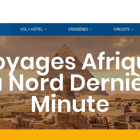
VOL + HÔTEL
CROISIÈRES
CIRCUITS
oyages Afriq
 Nord Derni
Minute