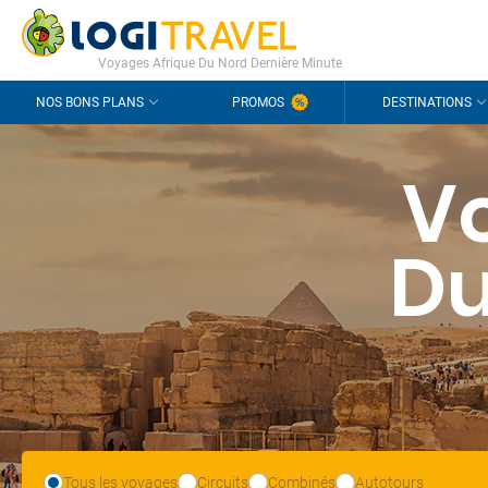
CONTACT
QUESTIONS FRÉQUENTES
Voyages Afrique Du Nord Dernière Minute
NOS BONS PLANS
PROMOS
DESTINATIONS
V
Du
Tous les voyages
Circuits
Combinés
Autotours