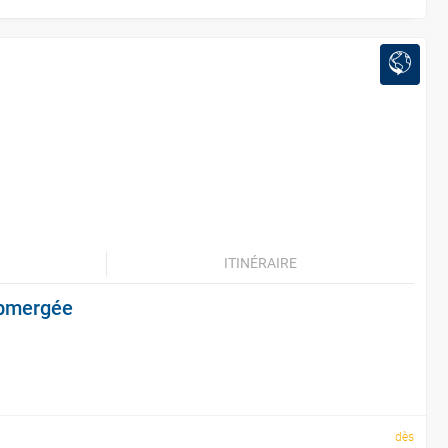
ITINÉRAIRE
ubmergée
dès