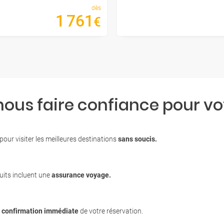
dès
1
761
€
nous faire confiance pour v
our visiter les meilleures destinations
sans soucis.
uits incluent une
assurance voyage.
c
confirmation immédiate
de votre réservation.