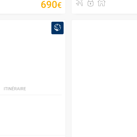
690
€
ITINÉRAIRE