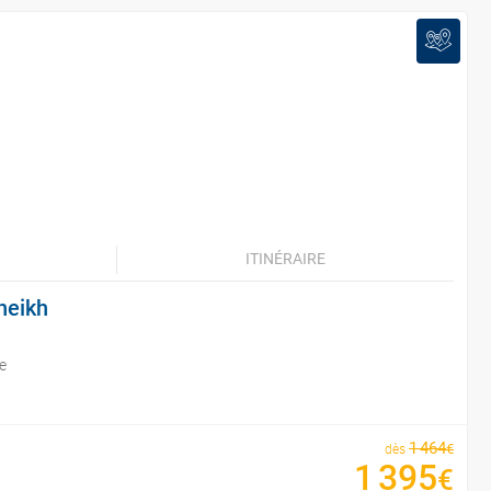
ITINÉRAIRE
heikh
e
1
464
€
dès
1
395
€