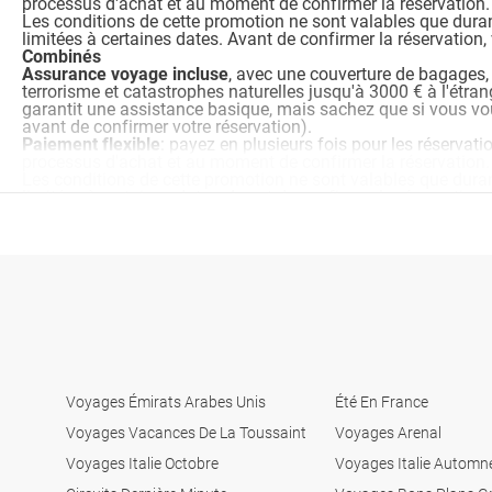
processus d'achat et au moment de confirmer la réservation.
Les conditions de cette promotion ne sont valables que durant
limitées à certaines dates. Avant de confirmer la réservation,
Combinés
Assurance voyage incluse
, avec une couverture de bagages,
terrorisme et catastrophes naturelles jusqu'à 3000 € à l'étra
garantit une assistance basique, mais sachez que si vous vou
avant de confirmer votre réservation).
Paiement flexible
: payez en plusieurs fois pour les réservat
processus d'achat et au moment de confirmer la réservation.
Les conditions de cette promotion ne sont valables que durant
limitées à certaines dates. Avant de confirmer la réservation,
Autotours
Assurance voyage incluse
, avec une couverture de bagages,
terrorisme et catastrophes naturelles jusqu'à 3000 € à l'étra
garantit une assistance basique, mais sachez que si vous vou
avant de confirmer votre réservation).
Paiement flexible
: payez en plusieurs fois pour les réservat
processus d'achat et au moment de confirmer la réservation.
Les conditions de cette promotion ne sont valables que durant
limitées à certaines dates. Avant de confirmer la réservation,
Voyages Émirats Arabes Unis
Été En France
Voyages Vacances De La Toussaint
Voyages Arenal
Voyages Italie Octobre
Voyages Italie Automn