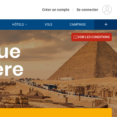
€
Départ
PARIS (PAR)
FR
EUR
Créer un compte
|
Se connecter
HÔTELS
VOLS
CAMPINGS
VOIR LES CONDITIONS
ue
ère