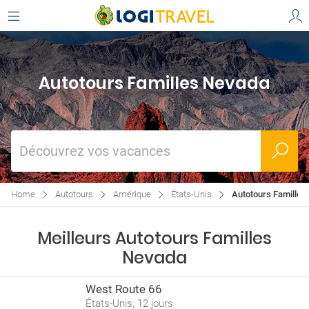
Autotours Familles Nevada
Découvrez vos vacances
Home
Autotours
Amérique
États-Unis
Autotours Familles
Meilleurs Autotours Familles
Nevada
West Route 66
États-Unis, 12 jours