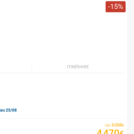
15
ITINÉRAIRE
'au 25/08
5
258
€
dès
4
470
€