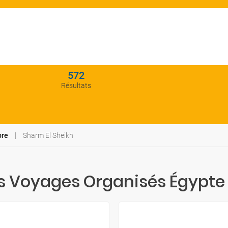
572
Résultats
bre
Sharm El Sheikh
rs Voyages Organisés Égypte