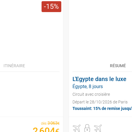
15
ITINÉRAIRE
RÉSUMÉ
L'Egypte dans le luxe
Égypte, 8 jours
Circuit avec croisière
Départ le 28/10/2026 de Paris
Toussaint: 15% de remise jusqu
3
063
€
dès
2
604
€