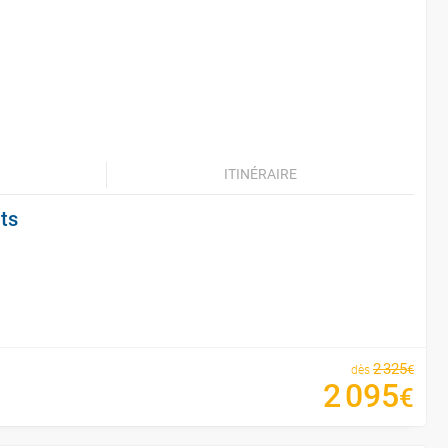
ITINÉRAIRE
its
2
325
€
dès
2
095
€