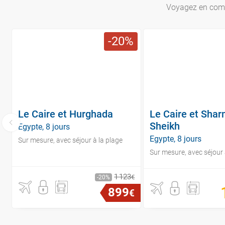
Voyagez en combi
20
Le Caire et Hurghada
Le Caire et Shar
Sheikh
Egypte, 8 jours
Egypte, 8 jours
Sur mesure, avec séjour à la plage
Sur mesure, avec séjour 
1
123
€
20
899
€