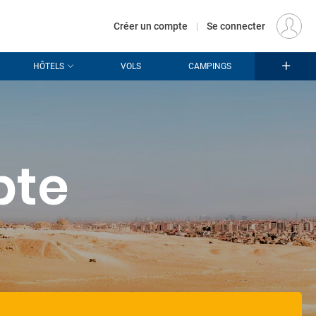
€
Départ
PARIS (PAR)
FR
EUR
Créer un compte
|
Se connecter
HÔTELS
VOLS
CAMPINGS
pte