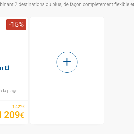
nant 2 destinations ou plus, de façon complètement flexible e
15
m El
à la plage
1
422
€
1
209
€