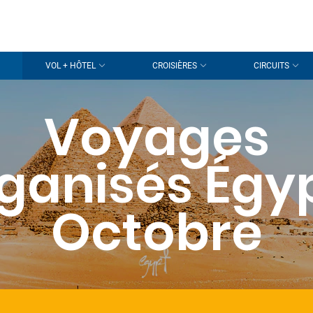
VOL + HÔTEL
CROISIÈRES
CIRCUITS
Voyages
ganisés Égy
Octobre