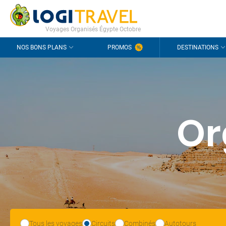
CONTACT
QUESTIONS FRÉQUENTES
Voyages Organisés Égypte Octobre
NOS BONS PLANS
PROMOS
DESTINATIONS
Or
Tous les voyages
Circuits
Combinés
Autotours