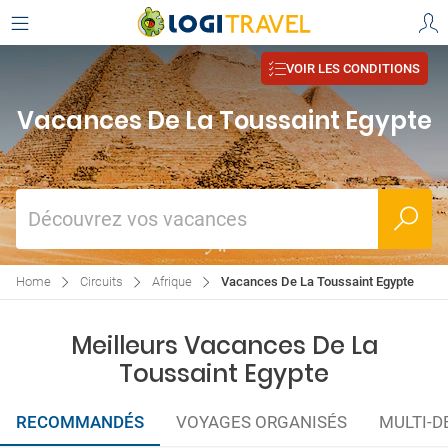
VOIR LES CONDITIONS
Vacances De La Toussaint Egypte
Découvrez vos vacances
Home
Circuits
Afrique
Vacances De La Toussaint Egypte
Meilleurs Vacances De La
Toussaint Egypte
RECOMMANDÉS
VOYAGES ORGANISÉS
MULTI-D