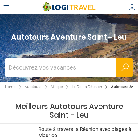
Autotours Aventure Saint - Leu
Découvrez vos vacances
Home
Autotours
Afrique
Ile De La Réunion
Autotours Avent
Meilleurs Autotours Aventure
Saint - Leu
Route à travers la Réunion avec plages à
Maurice