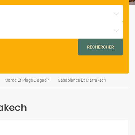
RECHERCHER
Maroc Et Plage D'agadir
Casablanca Et Marrakech
rakech