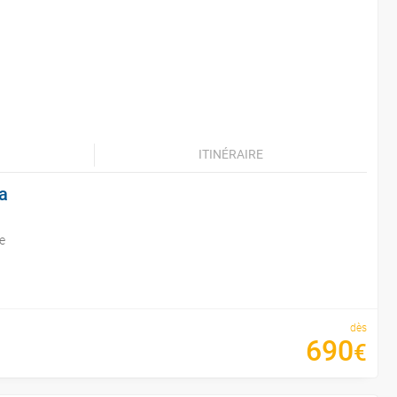
ITINÉRAIRE
a
e
dès
690
€