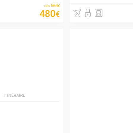
564
€
dès
480
€
ITINÉRAIRE