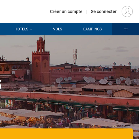
€
Départ
PARIS (PAR)
FR
EUR
Créer un compte
|
Se connecter
HÔTELS
VOLS
CAMPINGS
s