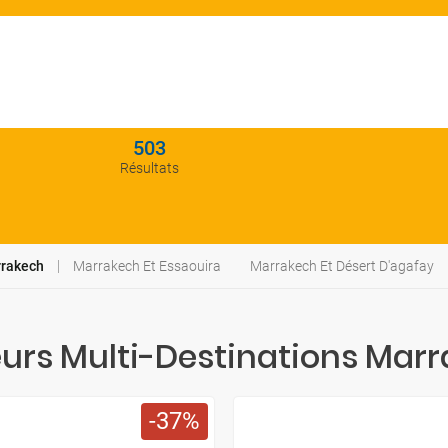
503
Résultats
rrakech
Marrakech Et Essaouira
Marrakech Et Désert D'agafay
eurs Multi-Destinations Mar
37