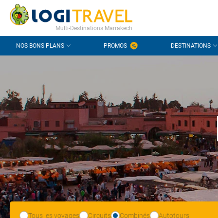
CONTACT
QUESTIONS FRÉQUENTES
Multi-Destinations Marrakech
NOS BONS PLANS
PROMOS
DESTINATIONS
Tous les voyages
Circuits
Combinés
Autotours