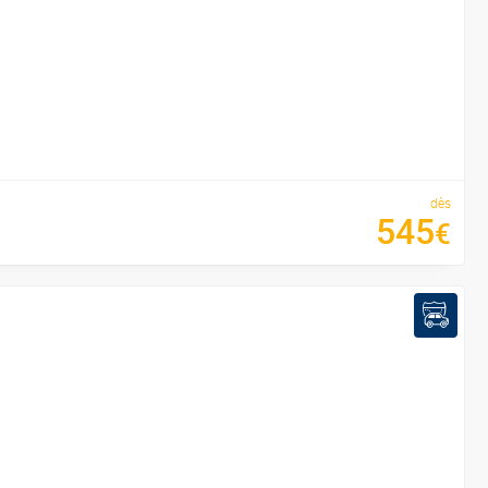
dès
545
€