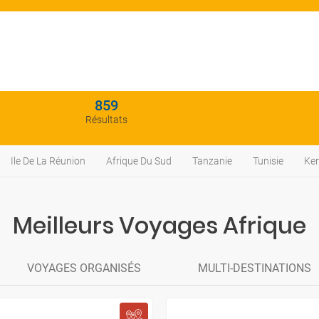
859
Résultats
Ile De La Réunion
Afrique Du Sud
Tanzanie
Tunisie
Ke
Meilleurs Voyages Afrique
VOYAGES ORGANISÉS
MULTI-DESTINATIONS