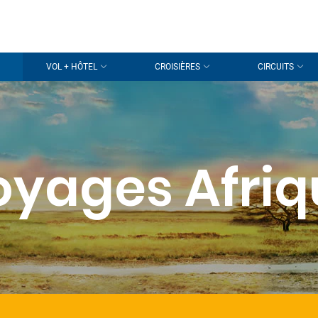
VOL + HÔTEL
CROISIÈRES
CIRCUITS
oyages Afriq