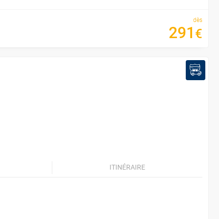
dès
291
€
ITINÉRAIRE