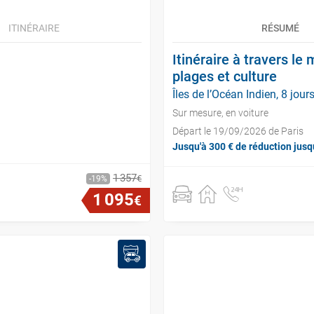
ITINÉRAIRE
RÉSUMÉ
Itinéraire à travers le 
plages et culture
Îles de l’Océan Indien, 8 jour
Sur mesure, en voiture
Départ le 19/09/2026 de Paris
Jusqu'à 300 € de réduction jusq
1
357
€
19
1
095
€