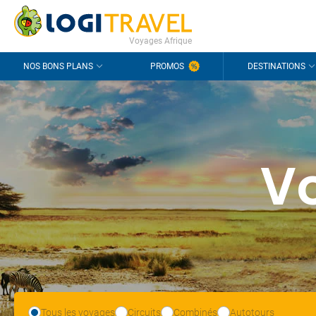
CONTACT
QUESTIONS FRÉQUENTES
Voyages Afrique
NOS BONS PLANS
PROMOS
DESTINATIONS
V
Tous les voyages
Circuits
Combinés
Autotours