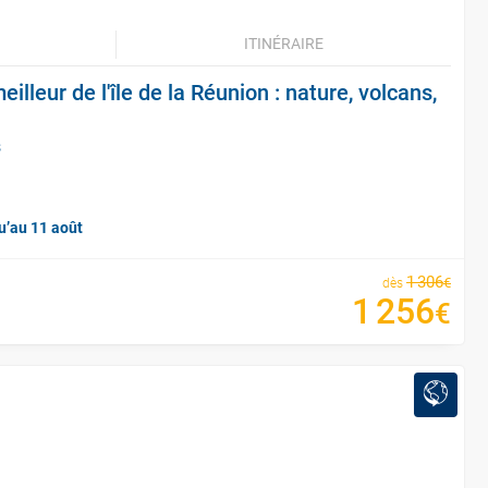
ITINÉRAIRE
meilleur de l'île de la Réunion : nature, volcans,
s
u’au 11 août
1
306
€
dès
1
256
€