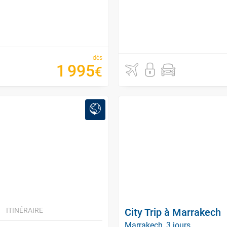
dès
1
995
€
ITINÉRAIRE
City Trip à Marrakech
Marrakech, 3 jours