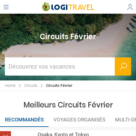
Circuits Février
Découvrez vos vacances
Home
Circuits
Circuits Février
Meilleurs Circuits Février
RECOMMANDÉS
VOYAGES ORGANISÉS
MULTI-D
Osaka, Kyoto et Tokyo