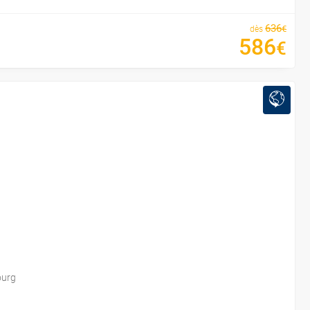
636
€
dès
586
€
ourg