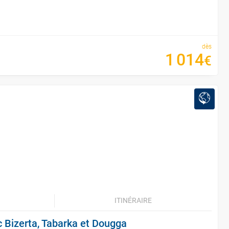
dès
1
014
€
ITINÉRAIRE
c Bizerta, Tabarka et Dougga