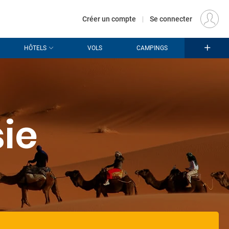
€
Départ
PARIS (PAR)
FR
EUR
Créer un compte
|
Se connecter
HÔTELS
VOLS
CAMPINGS
ie