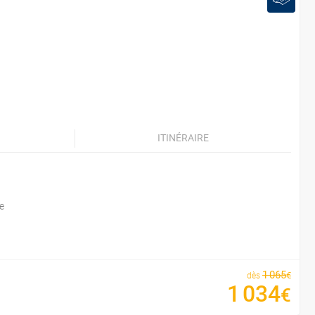
ITINÉRAIRE
e
1
065
€
dès
1
034
€