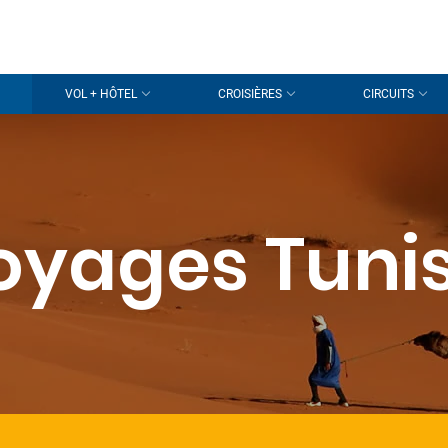
VOL + HÔTEL
CROISIÈRES
CIRCUITS
oyages Tunis