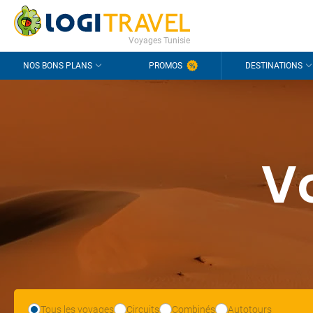
CONTACT
QUESTIONS FRÉQUENTES
Voyages Tunisie
NOS BONS PLANS
PROMOS
DESTINATIONS
V
Tous les voyages
Circuits
Combinés
Autotours