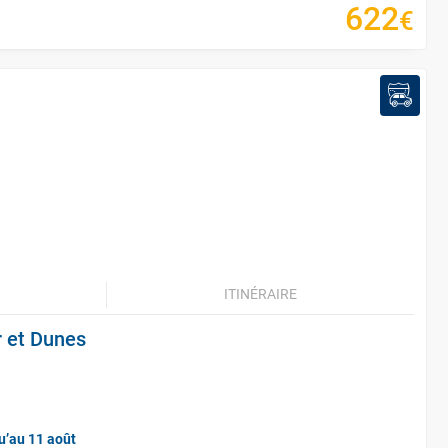
622
€
ITINÉRAIRE
r et Dunes
u’au 11 août