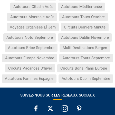
Autotours Citadin Août
Autotours Méditerranée
Autotours Monreale Août
Autotours Tours Octobre
Voyages Organisés El Jem
Circuits Dernière Minute
Autotours Noto Septembre
Autotours Dublin Novembre
Autotours Erice Septembre
Multi-Destinations Bergen
Autotours Europe Novembre
Autotours Tours Septembre
Circuits Vacances D'hiver
Circuits Bons Plans Europe
Autotours Familles Espagne
Autotours Dublin Septembre
SUIVEZ-NOUS SUR LES RÉSEAUX SOCIAUX