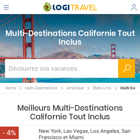
Multi-Destinations Californie Tout
Inclus
Découvrez vos vacances
Home
Multi-Destinations
Amérique
États-Unis
Multi-Desti
Meilleurs Multi-Destinations
Californie Tout Inclus
New York, Las Vegas, Los Angeles, San
4
Francisco et Miami