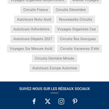
Voyages Organisés Moyen-Orient
Grands Voyages
Circuits France
Circuits Décembre
Autotours Noto Août
Nouveautés Circuits
Autotours Oxfordshire
Voyages Organisés Cee
Autotours Départs 2027
Circuits Îles Grecques
Voyages Sur Mesure Août
Circuits Vacances D'été
Circuits Dernière Minute
Autotours Europe Automne
SUIVEZ-NOUS SUR LES RÉSEAUX SOCIAUX