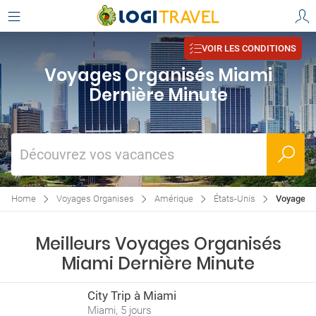
VOIR LES CONDITIONS
Voyages Organisés Miami
Dernière Minute
Découvrez vos vacances
Home
Voyages Organises
Amérique
États-Unis
Voyages O
Meilleurs Voyages Organisés
Miami Dernière Minute
City Trip à Miami
Miami, 5 jours