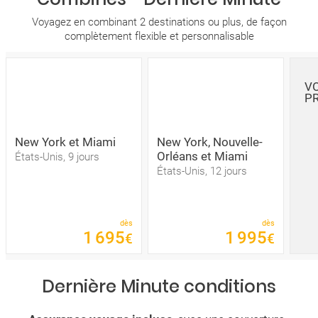
Voyagez en combinant 2 destinations ou plus, de façon
complètement flexible et personnalisable
VO
P
New York et Miami
New York, Nouvelle-
Orléans et Miami
États-Unis, 9 jours
États-Unis, 12 jours
dès
dès
1
695
1
995
€
€
Dernière Minute conditions