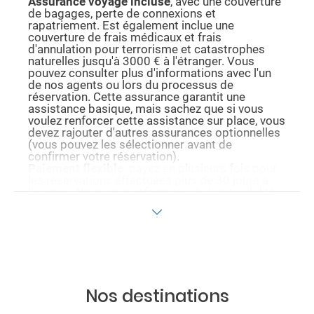
Assurance voyage incluse
, avec une couverture
de bagages, perte de connexions et
rapatriement. Est également inclue une
couverture de frais médicaux et frais
d'annulation pour terrorisme et catastrophes
naturelles jusqu'à 3000 € à l'étranger. Vous
pouvez consulter plus d'informations avec l'un
de nos agents ou lors du processus de
réservation. Cette assurance garantit une
assistance basique, mais sachez que si vous
voulez renforcer cette assistance sur place, vous
devez rajouter d'autres assurances optionnelles
(vous pouvez les sélectionner avant de
confirmer votre réservation).
Paiement flexible
: payez en plusieurs fois pour
les réservations effectuées plus de 30 jours à
l'avance. Nous vous informons de la possibilité
de payer avec cette méthode durant le
processus d'achat et au moment de confirmer la
réservation.
Les conditions de cette promotion ne sont
valables que durant la période de celle-ci. Les
promotions affichées sont sujets à disponibilité
au moment de la réservation et peuvent être
limitées à certaines dates. Avant de confirmer la
Nos destinations
réservation, vous pouvez visualiser tous les
avantages obtenus dans le détail de celle-ci.