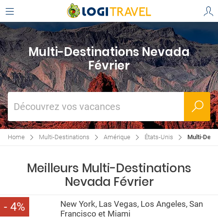
Multi-Destinations Nevada
Février
Découvrez vos vacances
Home
Multi-Destinations
Amérique
États-Unis
Multi-Dest
Meilleurs Multi-Destinations
Nevada Février
New York, Las Vegas, Los Angeles, San
4
Francisco et Miami