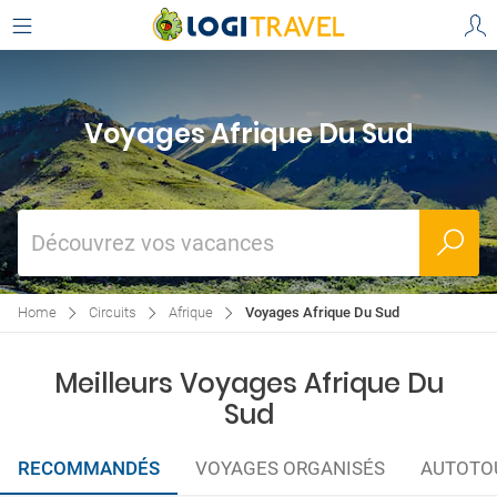
Voyages Afrique Du Sud
Découvrez vos vacances
Home
Circuits
Afrique
Voyages Afrique Du Sud
Meilleurs Voyages Afrique Du
Sud
RECOMMANDÉS
VOYAGES ORGANISÉS
AUTOTO