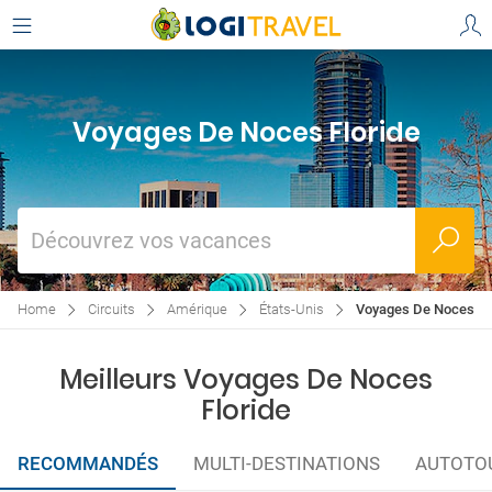
Voyages De Noces Floride
Découvrez vos vacances
Home
Circuits
Amérique
États-Unis
Voyages De Noces Fl
Meilleurs Voyages De Noces
Floride
RECOMMANDÉS
MULTI-DESTINATIONS
AUTOTO