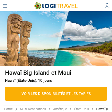
Hawaï Big Island et Maui
Hawaï (États-Unis), 10 jours
VOIR LES DISPONIBILITÉS ET LES TARIFS
Home
Multi-Destinations
Amérique
États-Unis
Hawaï (Éta