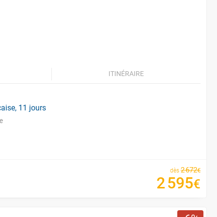
ITINÉRAIRE
aise, 11 jours
e
2
672
€
dès
2
595
€