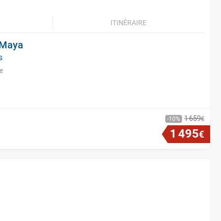
ITINÉRAIRE
a Maya
s
e
1
659
€
10
1
495
€