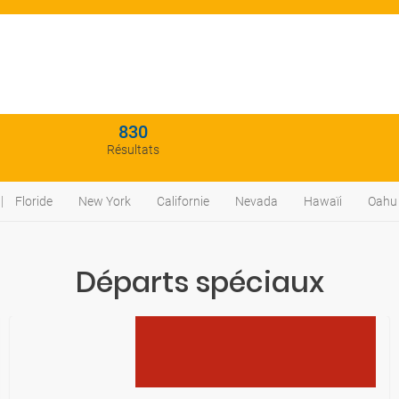
830
Résultats
Floride
New York
Californie
Nevada
Hawaïi
Oahu
Départs spéciaux