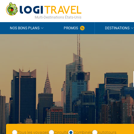
CONTACT
QUESTIONS FRÉQUENTES
Multi-Destinations États-Unis
NOS BONS PLANS
PROMOS
DESTINATIONS
Tous les voyages
Circuits
Combinés
Autotours