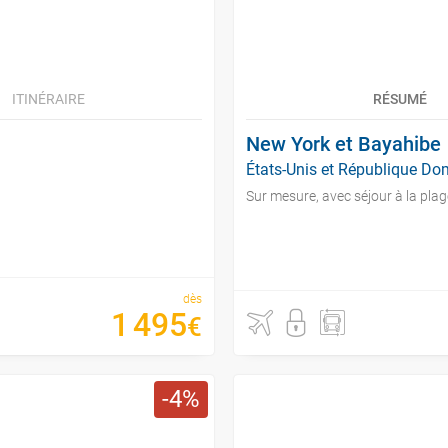
ITINÉRAIRE
RÉSUMÉ
New York et Bayahibe
États-Unis et République Dom
Sur mesure, avec séjour à la plag
dès
1
495
€
4