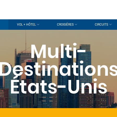
VOL + HÔTEL
CROISIÈRES
CIRCUITS
Multi-
Destination
États-Unis