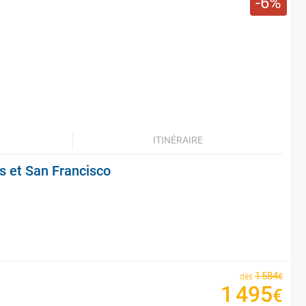
6
ITINÉRAIRE
s et San Francisco
1
584
€
dès
1
495
€