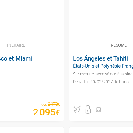
ITINÉRAIRE
RÉSUMÉ
sco et Miami
Los Ángeles et Tahiti
États-Unis et Polynésie Franç
Sur mesure, avec séjour à la plag
Départ le 20/02/2027 de Paris
2
178
€
dès
2
095
€