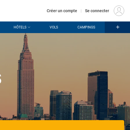
€
Départ
PARIS (PAR)
FR
EUR
Créer un compte
|
Se connecter
HÔTELS
VOLS
CAMPINGS
s