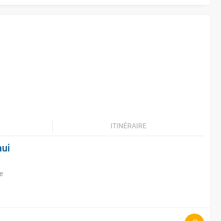
ITINÉRAIRE
aui
e