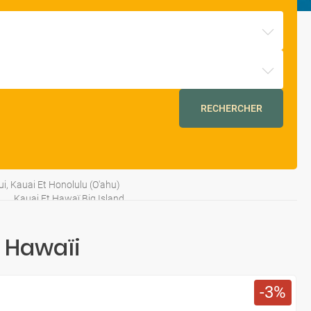
RECHERCHER
i, Kauai Et Honolulu (O'ahu)
Kauai Et Hawaï Big Island
e Hawaïi
3