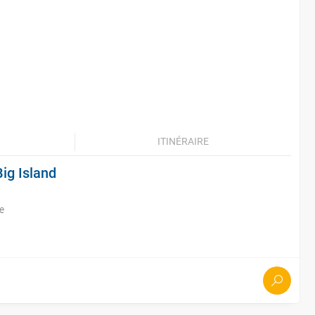
ITINÉRAIRE
ig Island
e