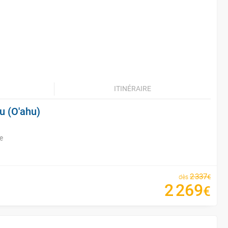
ITINÉRAIRE
u (O'ahu)
e
2
337
€
dès
2
269
€