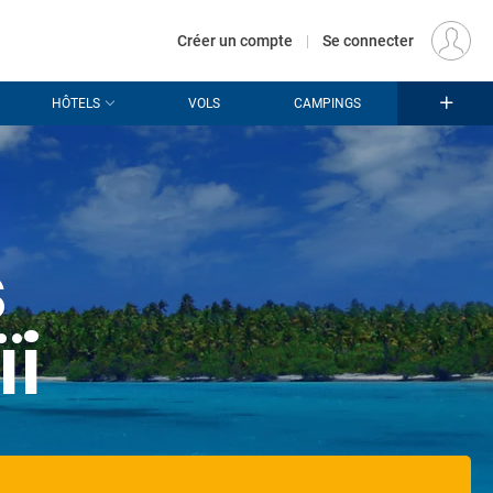
€
Départ
PARIS (PAR)
FR
EUR
Créer un compte
|
Se connecter
HÔTELS
VOLS
CAMPINGS
s
i