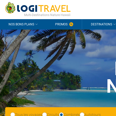
CONTACT
QUESTIONS FRÉQUENTES
Multi-Destinations Nature Hawaïi
NOS BONS PLANS
PROMOS
DESTINATIONS
Tous les voyages
Circuits
Combinés
Autotours