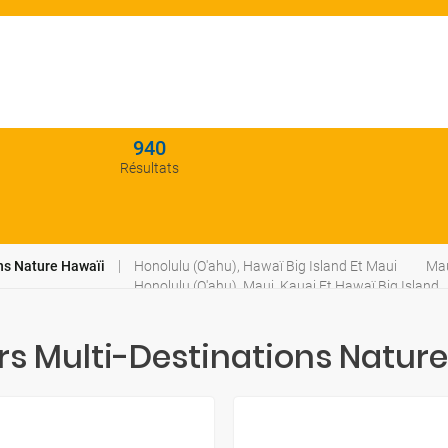
940
Résultats
ns Nature Hawaïi
Honolulu (O'ahu), Hawaï Big Island Et Maui
Mau
Honolulu (O'ahu), Maui, Kauai Et Hawaï Big Island
rs Multi-Destinations Natur