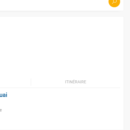
ITINÉRAIRE
uai
e