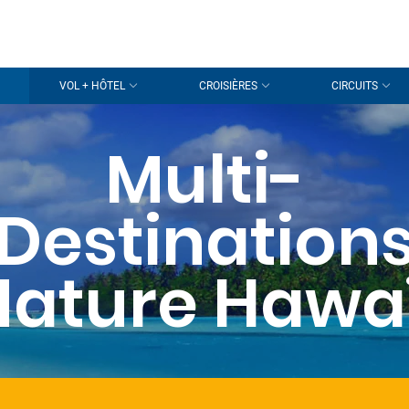
VOL + HÔTEL
CROISIÈRES
CIRCUITS
Multi-
Destination
Nature Hawaï