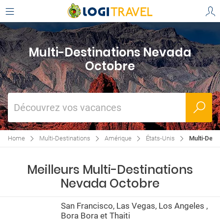
Multi-Destinations Nevada
Octobre
Découvrez vos vacances
Home
Multi-Destinations
Amérique
États-Unis
Multi-Dest
Meilleurs Multi-Destinations
Nevada Octobre
San Francisco, Las Vegas, Los Angeles ,
Bora Bora et Thaiti