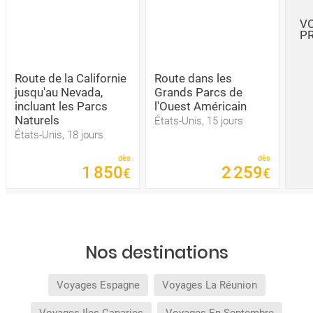
VO
P
Route de la Californie
Route dans les
jusqu'au Nevada,
Grands Parcs de
incluant les Parcs
l'Ouest Américain
Naturels
États-Unis, 15 jours
États-Unis, 18 jours
dès
dès
1
850
2
259
€
€
Nos destinations
Voyages Espagne
Voyages La Réunion