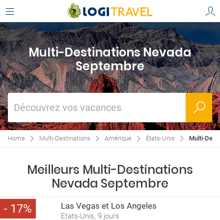
Multi-Destinations Nevada
Septembre
Découvrez vos vacances
Home
Multi-Destinations
Amérique
États-Unis
Multi-Dest
Meilleurs Multi-Destinations
Nevada Septembre
Las Vegas et Los Angeles
17
Etats-Unis, 9 jours