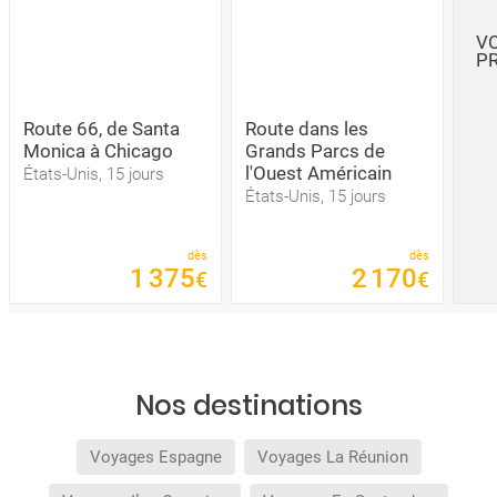
VO
P
Route 66, de Santa
Route dans les
Monica à Chicago
Grands Parcs de
l'Ouest Américain
États-Unis, 15 jours
États-Unis, 15 jours
dès
dès
1
375
2
170
€
€
Nos destinations
Voyages Espagne
Voyages La Réunion