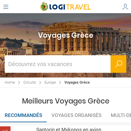
Voyages Grèce
Découvrez vos vacances
Home
Circuits
Europe
Voyages Grèce
Meilleurs Voyages Grèce
RECOMMANDÉS
VOYAGES ORGANISÉS
MULTI-D
Santorin et Mykonos en avion